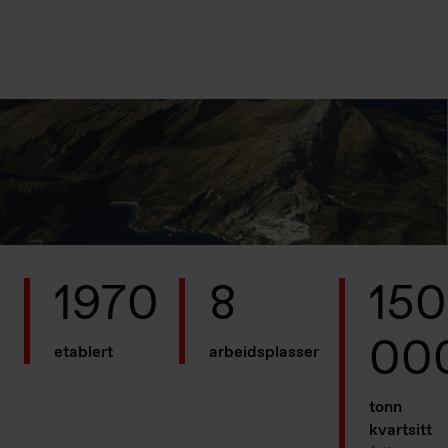
1970
8
150
00
etablert
arbeidsplasser
tonn
kvartsitt