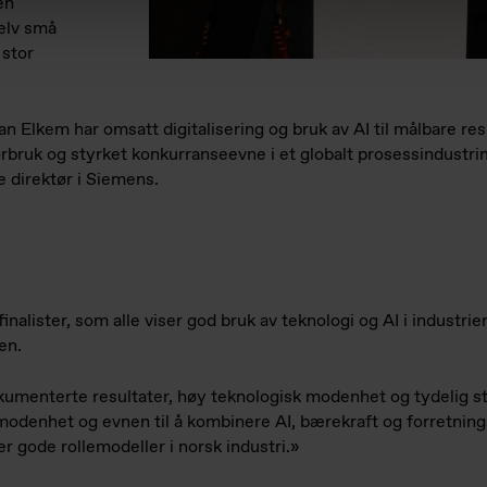
en
selv små
 stor
n Elkem har omsatt digitalisering og bruk av AI til målbare re
orbruk og styrket konkurranseevne i et globalt prosessindustrim
e direktør i Siemens.
inalister, som alle viser god bruk av teknologi og AI i industrie
sen.
dokumenterte resultater, høy teknologisk modenhet og tydelig s
modenhet og evnen til å kombinere AI, bærekraft og forretnings
 er gode rollemodeller i norsk industri.»