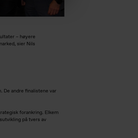
sultater – høyere
arked, sier Nils
n. De andre finalistene var
trategisk forankring. Elkem
utvikling på tvers av