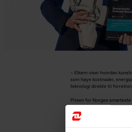
– Elkem viser hvordan kunstig
som høye kostnader, energipr
teknologi direkte til forretni
Prisen for Norges smarteste 
årskonferanse 12. mai. Kårin
grønn omstilling.
«Vi er stolte av å motta denn