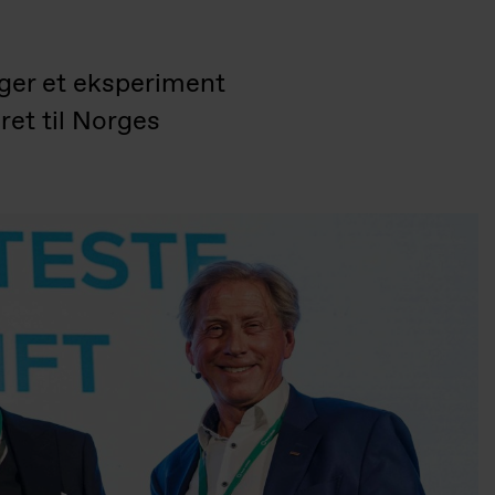
nger et eksperiment
ret til Norges