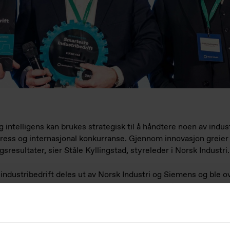
 intelligens kan brukes strategisk til å håndtere noen av indus
ess og internasjonal konkurranse. Gjennom innovasjon greier 
ngsresultater, sier Ståle Kyllingstad, styreleder i Norsk Industri
industribedrift deles ut av Norsk Industri og Siemens og ble o
gen hedrer bedrifter som utnytter teknologi til å styrke konk
e prisen. Dette er en anerkjennelse av våre ansatte og deres en