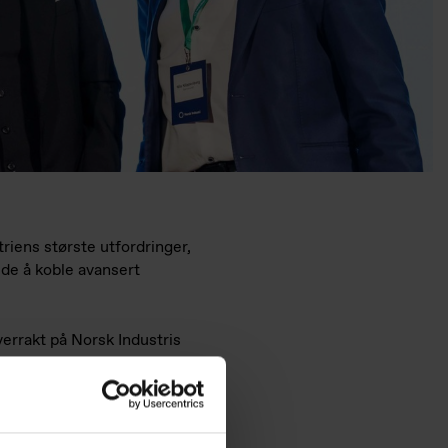
triens største utfordringer,
de å koble avansert
.
verrakt på Norsk Industris
urranseevne, lønnsomhet og
gasjement og vilje til