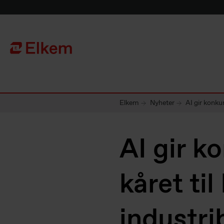
Skip to main content
Til startsiden
Elkem
Nyheter
AI gir konku
AI gir k
kåret ti
industri