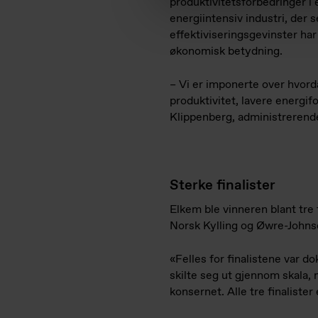
produktivitetsforbedringer i 
energiintensiv industri, der 
effektiviseringsgevinster har
økonomisk betydning.
– Vi er imponerte over hvorda
produktivitet, lavere energif
Klippenberg, administrerend
Sterke finalister
Elkem ble vinneren blant tre f
Norsk Kylling og Øwre-John
«Felles for finalistene var 
skilte seg ut gjennom skala, 
konsernet. Alle tre finalister