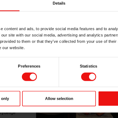
gskultur og strategisk bruk av ny teknologi er vår nøkkel til suk
Details
ad of Digital & AI development i Elkem
e content and ads, to provide social media features and to analy
 our site with our social media, advertising and analytics partn
tning
 provided to them or that they’ve collected from your use of their
entert en AI-
e our website.
il
ering og
rdikjeden – fra
Preferences
Statistics
rosesser til
elingskulturen
 de oppfordrer
or å bli med i
 only
Allow selection
 cases er
betydelige