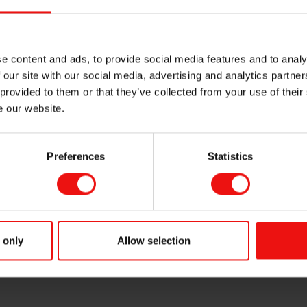
jobbet tett med
sistenter og
lskapet.
e content and ads, to provide social media features and to analy
em hadde fått
 our site with our social media, advertising and analytics partn
med andre
Prisutdeling: Elkem/Edge mottok Eydeprisen 2026 
 provided to them or that they’ve collected from your use of their
fra eksterne
e our website.
ablerte derfor
lting for å
sere løsningen.
Preferences
Statistics
 KI‑plattform for IP‑sikker deling, som gjør det mulig for ulik
tisk KI for verdiskaping. E2 har allerede sine første partnere, o
lkem har bygget opp, skaper allerede målbare verdier.
eprisen sammen med Egde. Vi tror den vil kunne gi oss større n
 only
Allow selection
erket for å akselerere verdiskapingen med KI i Norge og interna
 Hansen, til NTB etter å ha mottatt prisen.