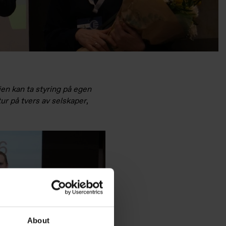
ien kan ta styring på egen
tur på tvers av selskaper
,
About