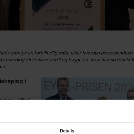
nitiativ som på en forbilledlig måte viser hvordan prosessindustr
 ny teknologi til konkret verdi og bygge en sterk samarbeidskul
lse.
diskaping i
egynte tidlig å
nerativ KI, og
ede chatbot
ChatGPT. I 2024
nterne
Details