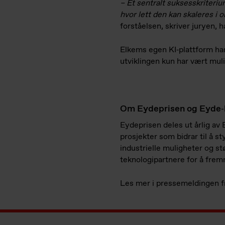
– Et sentralt suksesskriteriu
hvor lett den kan skaleres i
forståelsen, skriver juryen, 
Elkems egen KI‑plattform har
utviklingen kun har vært mul
Om Eydeprisen og Eyde‑
Eydeprisen deles ut årlig av 
prosjekter som bidrar til å s
industrielle muligheter og s
teknologipartnere for å frem
Les mer i pressemeldingen f