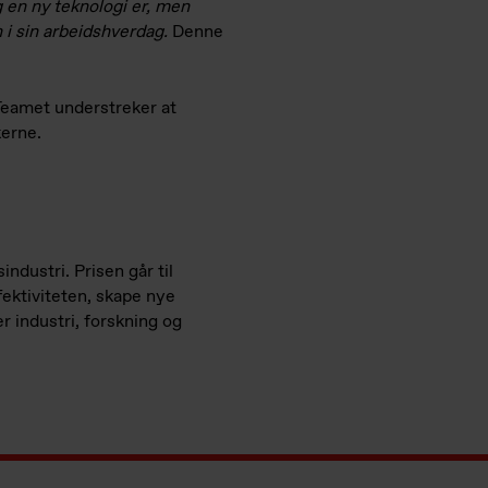
g en ny teknologi er, men
 i sin arbeidshverdag.
Denne
Teamet understreker at
kerne.
ndustri. Prisen går til
fektiviteten, skape nye
 industri, forskning og