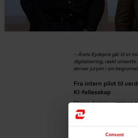
– Årets Eydepris går til et i
digitalisering, raskt omsette
skriver juryen i sin begrunne
Fra intern pilot til ver
KI‑fellesskap
Elkems digitaliseringsteam b
utforske muligheter innen ge
hadde utviklet sin første sp
allerede før lanseringen av 
lanserte teamet den første i
Consent