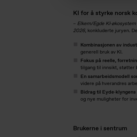
KI for å styrke norsk 
–
Elkem/Egde KI
‑
ø
kosystem 
2026
, konkluderte juryen. D
Kombinasjonen av indust
generell bruk av KI.
Fokus på reelle, forretni
tilgang til innsikt, støtt
En samarbeidsmodell som s
videre på hverandres arbei
Bidrag til Eyde
‑
klyngens
og nye muligheter for inv
Brukerne i sentrum