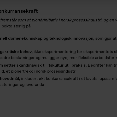
konkurransekraft
fremst
å
r som et pion
é
rinitiativ i norsk prosessindustri, og en
e pekte særlig på:
riell domenekunnskap og teknologisk innovasjon,
som gjør at
ngskritiske behov,
ikke eksperimentering for eksperimentets sk
er bedre beslutninger og muliggjør nye, mer fleksible arbeidsfor
etter skandinavisk tillitskultur ut i praksis.
Bedrifter kan t
d, et pionértrekk i norsk prosessindustri.
 hovedm
å
l,
inkludert økt konkurransekraft i et lavutslippssam
esteringer og leverandø