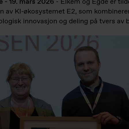
e - 19. mars 2026
- Elkem og Egde er tild
en av KI‑økosystemet E2, som kombinerer 
ogisk innovasjon og deling på tvers av b