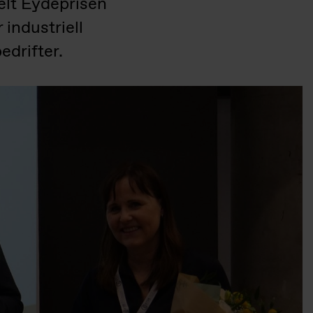
elt Eydeprisen
industriell
edrifter.