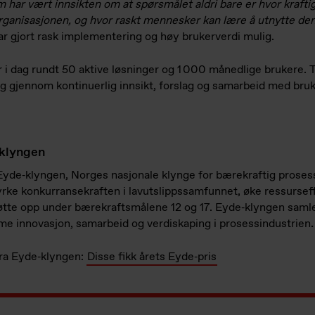
m har vært innsikten om at spørsmålet aldri bare er hvor krafti
 organisasjonen, og hvor raskt mennesker kan lære å utnytte den
har gjort rask implementering og høy brukerverdi mulig.
 i dag rundt 50 aktive løsninger og 1 000 månedlige brukere. 
ig gjennom kontinuerlig innsikt, forslag og samarbeid med bru
klyngen
Eyde‑klyngen, Norges nasjonale klynge for bærekraftig prosessi
tyrke konkurransekraften i lavutslippssamfunnet, øke ressursef
tøtte opp under bærekraftsmålene 12 og 17. Eyde‑klyngen samler
me innovasjon, samarbeid og verdiskaping i prosessindustrien
.
ra Eyde‑klyngen:
Disse fikk årets Eyde‑pris