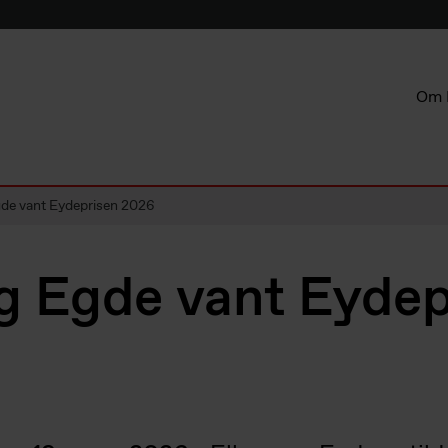
Om 
de vant Eydeprisen 2026
g Egde vant Eydep