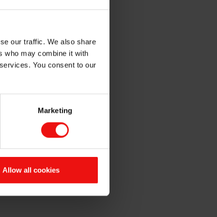
se our traffic. We also share
ers who may combine it with
(Foto: Birte Hegerlund)
 services. You consent to our
Marketing
e bedrifter å samarbeide om å
g flere viser interesse.
edslagsfelt. Dette inspirerer
Allow all cookies
sjonalt, sa Elkems