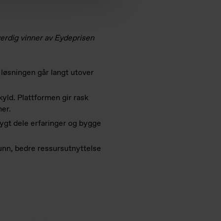
 verdig vinner av Eydeprisen
 løsningen går langt utover
yld. Plattformen gir rask
mer.
rygt dele erfaringer og bygge
funn, bedre ressursutnyttelse